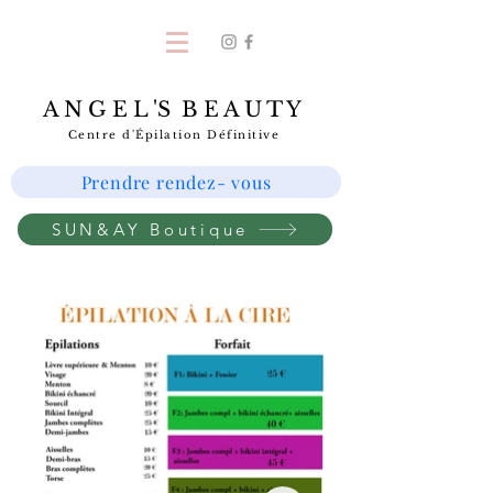
A N G E L 'S B E A U T Y
Centre d'Épilation Définitive
Prendre rendez- vous
SUN&AY Boutique